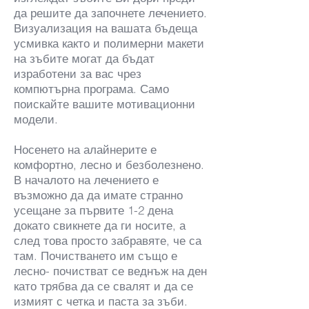
да решите да започнете лечението.
Визуализация на вашата бъдеща
усмивка както и полимерни макети
на зъбите могат да бъдат
изработени за вас чрез
компютърна програма. Само
поискайте вашите мотивационни
модели.
Носенето на алайнерите е
комфортно, лесно и безболезнено.
В началото на лечението е
възможно да да имате странно
усещане за първите 1-2 дена
докато свикнете да ги носите, а
след това просто забравяте, че са
там. Почистването им също е
лесно- почистват се веднъж на ден
като трябва да се свалят и да се
измият с четка и паста за зъби.