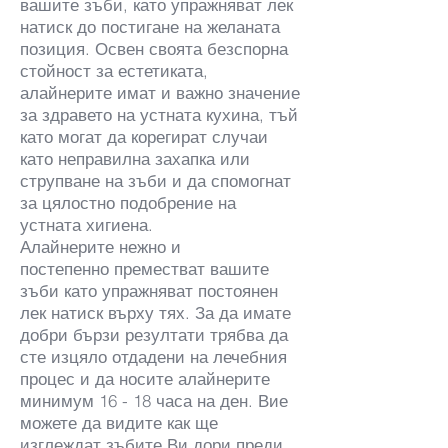
вашите зъби, като упражняват лек
натиск до постигане на желаната
позиция. Освен своята безспорна
стойност за естетиката,
алайнерите имат и важно значение
за здравето на устната кухина, тъй
като могат да корегират случаи
като неправилна захапка или
струпване на зъби и да спомогнат
за цялостно подобрение на
устната хигиена.
Алайнерите нежно и
постепенно преместват вашите
зъби като упражняват постоянен
лек натиск върху тях. За да имате
добри бързи резултати трябва да
сте изцяло отдадени на лечебния
процес и да носите алайнерите
минимум 16 - 18 часа на ден. Вие
можете да видите как ще
изглеждат зъбите Ви дори преди