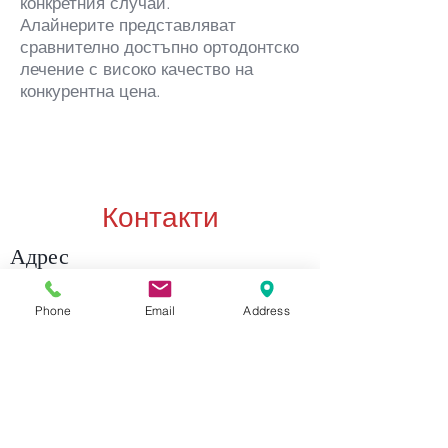
конкретния случай.
Алайнерите представляват
сравнително достъпно ортодонтско
лечение с високо качество на
конкурентна цена.
Контакти
Адрес
1618 София
Phone
Email
Address
бул. "Александър С. Пушкин" 39
Контакт