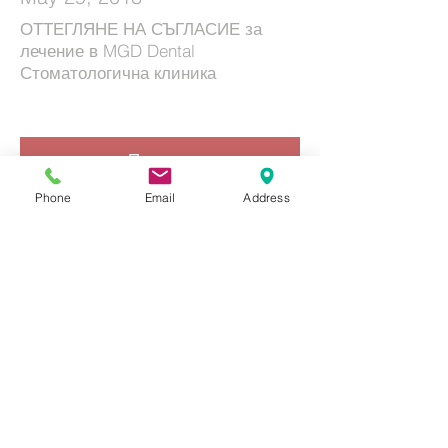
ОТТЕГЛЯНЕ НА СЪГЛАСИЕ за
лечение в MGD Dental
Стоматологична клиника
Прочети
Phone
Email
Address
Контакти
Адрес
1618 София
бул. "Александър С. Пушкин" 39
Контакт