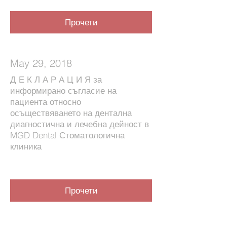
Прочети
May 29, 2018
Д Е К Л А Р А Ц И Я за
информирано съгласие на
пациента относно
осъществяването на дентална
диагностична и лечебна дейност в
MGD Dental Стоматологична
клиника
Прочети