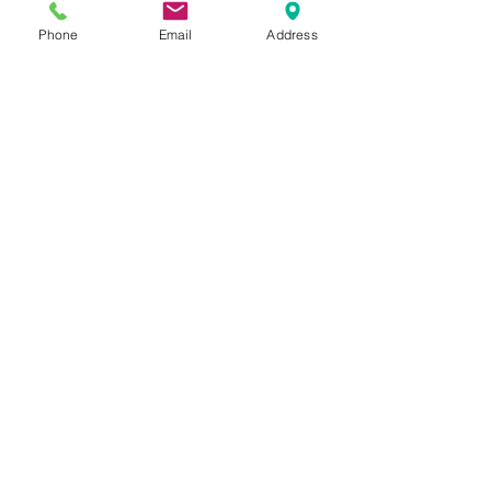
Контакти
Phone
Email
Address
Адрес
1618 София
бул. "Александър С. Пушкин" 39
Контакт
info@mgd-dental.com
(+359) 886 95 22 20
(
+359) 887 95 55 05
Работно време