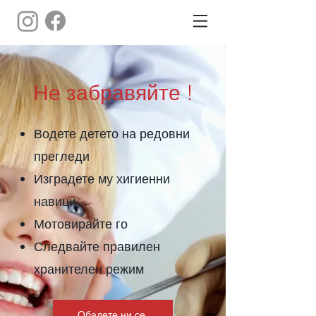
Не забравяйте !
Водете детето на редовни
прегледи
Изградете му хигиенни
навици
Мотовирайте го
Следвайте правилен
хранителен режим
Обадете ни се