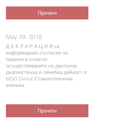
Прочети
May 29, 2018
Д Е К Л А Р А Ц И Я за
информирано съгласие на
пациента относно
осъществяването на дентална
диагностична и лечебна дейност в
MGD Dental Стоматологична
клиника
Прочети