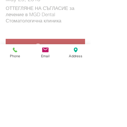
ОТТЕГЛЯНЕ НА СЪГЛАСИЕ за
лечение в MGD Dental
Стоматологична клиника
Прочети
Phone
Email
Address
Контакти
Адрес
1618 София
бул. "Александър С. Пушкин" 39
Контакт