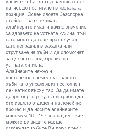
вашите зъби, като упражняват лек
натиск до постигане на желаната
позиция. Освен своята безспорна
стойност за естетиката,
алайнерите имат и важно значение
за здравето на устната кухина, тъй
като могат да корегират случаи
като неправилна захапка или
струпване на зъби и да спомогнат
за цялостно подобрение на
устната хигиена.
Алайнерите нежно и
постепенно преместват вашите
зъби като упражняват постоянен
лек натиск върху тях. За да имате
добри бързи резултати трябва да
сте изцяло отдадени на лечебния
процес и да носите алайнерите
минимум 16 - 18 часа на ден. Вие
можете да видите как ще
изглеждат зъбите Ви дори преди