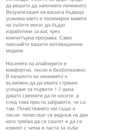
да решите да започнете лечението.
Визуализация на вашата бъдеща
усмивка както и полимерни макети
на зъбите могат да бъдат
изработени за вас чрез
компютърна програма. Само
поискайте вашите мотивационни
модели.
Носенето на алайнерите е
комфортно, лесно и безболезнено.
В началото на лечението е
възможно да да имате странно
усещане за първите 1-2 дена
докато свикнете да ги носите, а
след това просто забравяте, че са
там. Почистването им също е
лесно- почистват се веднъж на ден
като трябва да се свалят и да се
измият с четка и паста за зъби.