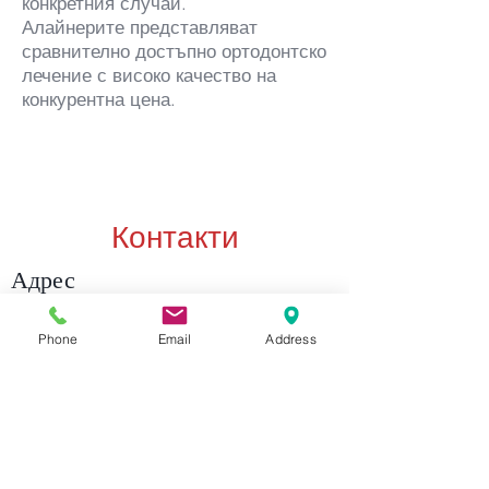
конкретния случай.
Алайнерите представляват
сравнително достъпно ортодонтско
лечение с високо качество на
конкурентна цена.
Контакти
Адрес
1618 София
Phone
Email
Address
бул. "Александър С. Пушкин" 39
Контакт